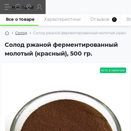
Все о товаре
Характеристики
Отзывов
В
0
Солод
Солод ржаной ферментированный молотый (красный)
Солод ржаной ферментированный
молотый (красный), 500 гр.
есть в наличии