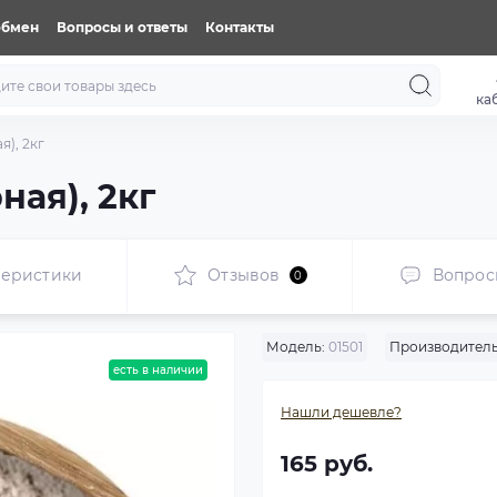
обмен
Вопросы и ответы
Контакты
ка
), 2кг
ая), 2кг
теристики
Отзывов
Вопрос
0
Модель:
01501
Производитель
есть в наличии
Нашли дешевле?
165 руб.