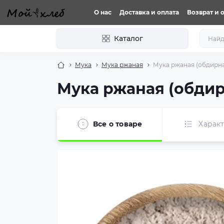
О нас
Доставка и оплата
Возврат и 
Каталог
Мука
Мука ржаная
Мука ржаная (обдирная
Мука ржаная (обдирн
Все о товаре
Харак