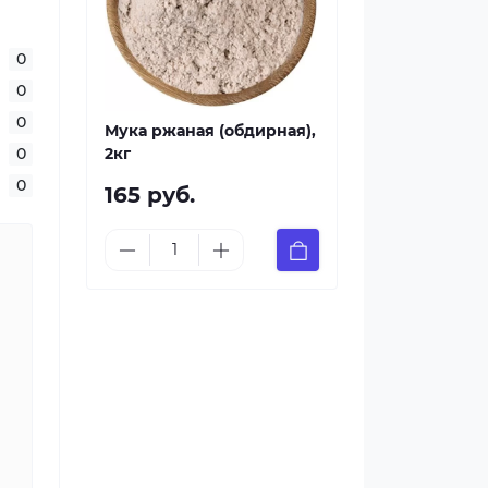
0
0
0
Мука ржаная (обдирная),
0
2кг
0
165 руб.