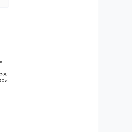
к
аров
ары,