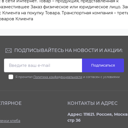
в сети Интернет. Товар – продукция, представленная к
 разместившее Заказ физическое или юридическое лицо. За
Клиента на покупку Товара. Транспортная компания – трет
Товаров Клиента
ПОДПИСЫВАЙТЕСЬ НА НОВОСТИ И АКЦИИ:
Подписаться
Я прочитал
Политика конфиденциальности
и согласен с условиями
УЛЯРНОЕ
КОНТАКТЫ И АДРЕС
Адрес: 111621. Россия, Моск
стр 36
печки хлеба