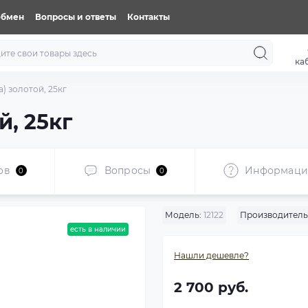
обмен
Вопросы и ответы
Контакты
ка
а) золотой, 25кг
й, 25кг
ов
Вопросы
Информаци
0
0
Модель:
12122
Производитель
есть в наличии
Нашли дешевле?
2 700 руб.