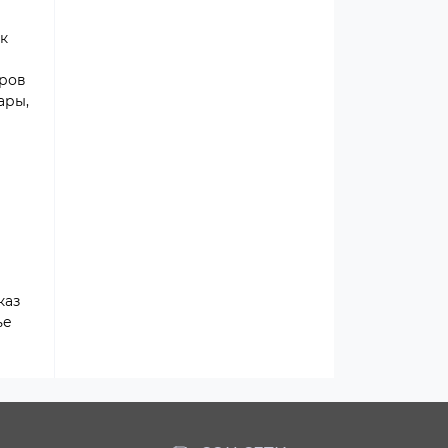
к
аров
ары,
каз
ье