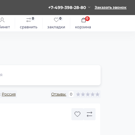
+7-499-398-28-80
Заказать звонок
0
0
0
бинет
сравнить
закладки
корзина
я
:
Россия
Отзывы:
0