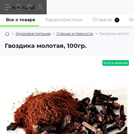
Все о товаре
Характеристики
Отзывов
В
0
Здоровое питание
Специи и пряности
Гвоздика молотая, 
Гвоздика молотая, 100гр.
есть в наличии